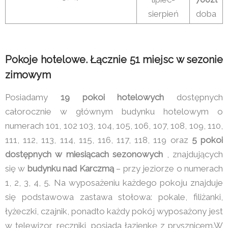
sierpień
doba
Pokoje hotelowe. Łącznie 51 miejsc w sezonie
zimowym
Posiadamy
19 pokoi hotelowych
dostępnych
całorocznie w głównym budynku hotelowym o
numerach 101, 102 103, 104, 105, 106, 107, 108, 109, 110,
111, 112, 113, 114, 115, 116, 117, 118, 119 oraz
5 pokoi
dostępnych w miesiącach sezonowych
, znajdujących
się w
budynku nad Karczmą
– przy jeziorze o numerach
1, 2, 3, 4, 5. Na wyposażeniu każdego pokoju znajduje
się podstawowa zastawa stołowa: pokale, filiżanki,
łyżeczki, czajnik, ponadto każdy pokój wyposażony jest
w telewizor, ręczniki, posiada łazienkę z prysznicem.W