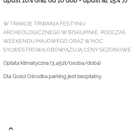
upust 10% oraz od 10 dób - upust aż 15% :):)
W TRAKCIE TRWANIA FESTYNU
ARCHEOLOGICZNEGO W BISKUPINIE, PODCZAS
WEEKENDU MAJOWEGO ORAZ W NOC
SYLWESTROWĄ OBOWIĄZUJĄ CENY SEZONOWE
Opłata klimatyczna (3,45zł/osoba/doba)
Dla Gości Ośrodka parking jest bezpłatny.