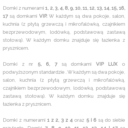
Domki z numerami
1, 2, 3, 4, 8, 9, 10, 11, 12, 13, 14, 15, 16,
17
są domkami
VIP.
W każdym są dwa pokoje, salon,
kuchnia (z płytą grzewczą i mikrofalówką, czajnikiem
bezprzewodowym, lodówką, podstawową zastawą
stołową). W każdym domku znajduje się łazienka z
prysznicem.
Domki z nr
5, 6, 7
są domkami
VIP LUX
o
podwyższonym standardzie . W każdym są dwa pokoje,
salon, kuchnia (z płytą grzewczą i mikrofalówką,
czajnikiem bezprzewodowym, lodówką, podstawową
zastawą stołową). W każdym domku znajduje się
łazienka z prysznicem.
Domki z numerami
1 z 2, 3 z 4
oraz
5 i 6
są do siebie
przyległe. Domki
7, 8, 9, 10, 11, 12, 13 ,14 i 17
są