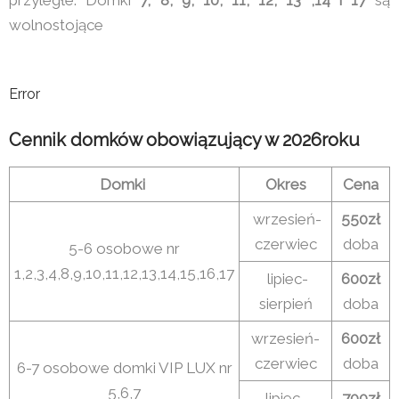
wolnostojące
Error
Cennik domków obowiązujący w 2026roku
Domki
Okres
Cena
wrzesień-
550zł
czerwiec
doba
5-6 osobowe nr
1,2,3,4,8,9,10,11,12,13,14,15,16,17
lipiec-
600zł
sierpień
doba
wrzesień-
600zł
czerwiec
doba
6-7 osobowe domki VIP LUX nr
5,6,7
lipiec-
700zł