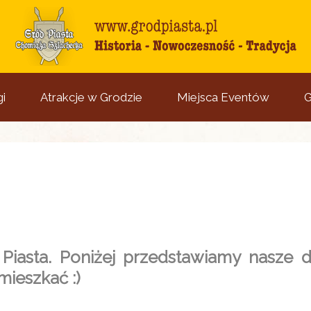
i
Atrakcje w Grodzie
Miejsca Eventów
G
iasta. Poniżej przedstawiamy nasze 
ieszkać :)