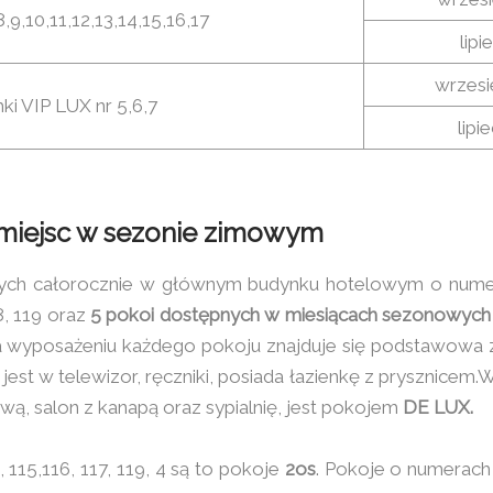
,9,10,11,12,13,14,15,16,17
lipi
wrzesi
i VIP LUX nr 5,6,7
lipi
 miejsc w sezonie zimowym
ch całorocznie w głównym budynku hotelowym o numerach
18, 119 oraz
5 pokoi dostępnych w miesiącach sezonowych
 Na wyposażeniu każdego pokoju znajduje się podstawowa zas
est w telewizor, ręczniki, posiada łazienkę z prysznicem.W
wą, salon z kanapą oraz sypialnię, jest pokojem
DE LUX.
 115,116, 117, 119, 4 są to pokoje
2os
. Pokoje o numerach 1