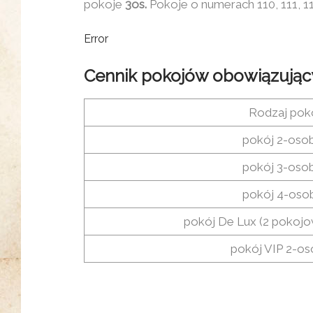
pokoje
3os.
Pokoje o numerach 110, 111, 1
Error
Cennik pokojów obowiązując
Rodzaj pok
pokój 2-oso
pokój 3-oso
pokój 4-os
pokój De Lux (2 pokoj
pokój VIP 2-o