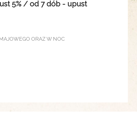
 5% / od 7 dób - upust
 MAJOWEGO ORAZ W NOC