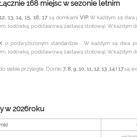
ącznie 168 miejsc w sezonie letnim
 12, 13, 14, 15, 16, 17
są domkami
VIP.
W każdym są dwa po
m, lodówką, podstawową zastawą stołową). W każdym domk
X
o podwyższonym standardzie . W każdym są dwa poko
m, lodówką, podstawową zastawą stołową). W każdym domk
do siebie przyległe. Domki
7, 8, 9, 10, 11, 12, 13 ,14 i 17
są wo
y w 2026roku
mki
wrzesi