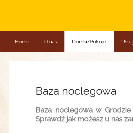
Home
O nas
Domki/Pokoje
Usług
Baza noclegowa
Baza noclegowa w Grodzie P
Sprawdź jak możesz u nas zam