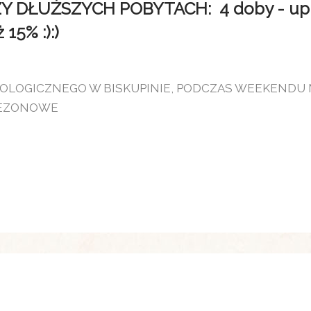
DŁUŻSZYCH POBYTACH: 4 doby - upust
15% :):)
EOLOGICZNEGO W BISKUPINIE, PODCZAS WEEKENDU
SEZONOWE