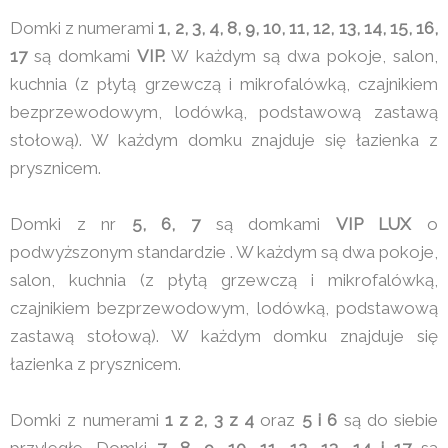
Domki z numerami
1, 2, 3, 4, 8, 9, 10, 11, 12, 13, 14, 15, 16,
17
są domkami
VIP.
W każdym są dwa pokoje, salon,
kuchnia (z płytą grzewczą i mikrofalówką, czajnikiem
bezprzewodowym, lodówką, podstawową zastawą
stołową). W każdym domku znajduje się łazienka z
prysznicem.
Domki z nr
5, 6, 7
są domkami
VIP LUX
o
podwyższonym standardzie . W każdym są dwa pokoje,
salon, kuchnia (z płytą grzewczą i mikrofalówką,
czajnikiem bezprzewodowym, lodówką, podstawową
zastawą stołową). W każdym domku znajduje się
łazienka z prysznicem.
Domki z numerami
1 z 2, 3 z 4
oraz
5 i 6
są do siebie
przyległe. Domki
7, 8, 9, 10, 11, 12, 13 ,14 i 17
są