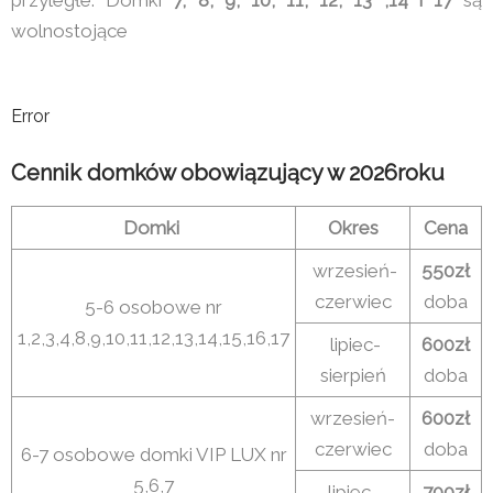
wolnostojące
Error
Cennik domków obowiązujący w 2026roku
Domki
Okres
Cena
wrzesień-
550zł
czerwiec
doba
5-6 osobowe nr
1,2,3,4,8,9,10,11,12,13,14,15,16,17
lipiec-
600zł
sierpień
doba
wrzesień-
600zł
czerwiec
doba
6-7 osobowe domki VIP LUX nr
5,6,7
lipiec-
700zł