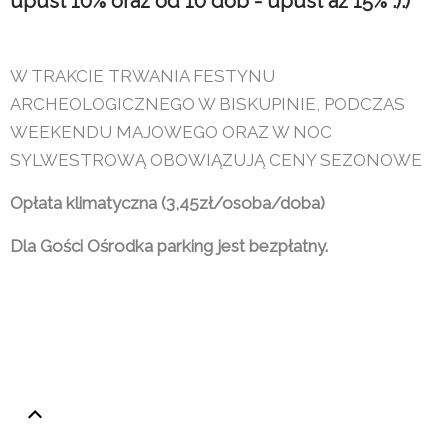
upust 10% oraz od 10 dób - upust aż 15% :):)
W TRAKCIE TRWANIA FESTYNU
ARCHEOLOGICZNEGO W BISKUPINIE, PODCZAS
WEEKENDU MAJOWEGO ORAZ W NOC
SYLWESTROWĄ OBOWIĄZUJĄ CENY SEZONOWE
Opłata klimatyczna (3,45zł/osoba/doba)
Dla Gości Ośrodka parking jest bezpłatny.