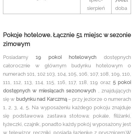
sierpień
doba
Pokoje hotelowe. Łącznie 51 miejsc w sezonie
zimowym
Posiadamy
19 pokoi hotelowych
dostępnych
całorocznie w głównym budynku hotelowym o
numerach 101, 102 103, 104, 105, 106, 107, 108, 109, 110,
111, 112, 113, 114, 115, 116, 117, 118, 119 oraz
5 pokoi
dostępnych w miesiącach sezonowych
, znajdujących
się w
budynku nad Karczmą
– przy jeziorze o numerach
1, 2, 3, 4, 5. Na wyposażeniu każdego pokoju znajduje
się podstawowa zastawa stołowa: pokale, filiżanki,
łyżeczki, czajnik, ponadto każdy pokój wyposażony jest
w telewizor, ręczniki, posiada łazienkę z prysznicem.W