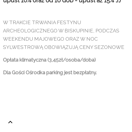
upust 10% oraz od 10 dób - upust aż 15% :):)
W TRAKCIE TRWANIA FESTYNU
ARCHEOLOGICZNEGO W BISKUPINIE, PODCZAS
WEEKENDU MAJOWEGO ORAZ W NOC
SYLWESTROWĄ OBOWIĄZUJĄ CENY SEZONOWE
Opłata klimatyczna (3,45zł/osoba/doba)
Dla Gości Ośrodka parking jest bezpłatny.