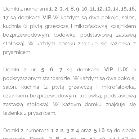
Domki z numerami
1, 2, 3, 4, 8, 9, 10, 11, 12, 13, 14, 15, 16,
17
są domkami
VIP.
W każdym są dwa pokoje, salon,
kuchnia (z płytą grzewczą i mikrofalówką, czajnikiem
bezprzewodowym, lodówką, podstawową zastawą
stołową). W każdym domku znajduje się łazienka z
prysznicem.
Domki z nr
5, 6, 7
są domkami
VIP LUX
o
podwyższonym standardzie . W każdym są dwa pokoje,
salon, kuchnia (z płytą grzewczą i mikrofalówką,
czajnikiem bezprzewodowym, lodówką, podstawową
zastawą stołową). W każdym domku znajduje się
łazienka z prysznicem.
Domki z numerami
1 z 2, 3 z 4
oraz
5 i 6
są do siebie
przyległe. Domki
7, 8, 9, 10, 11, 12, 13 ,14 i 17
są