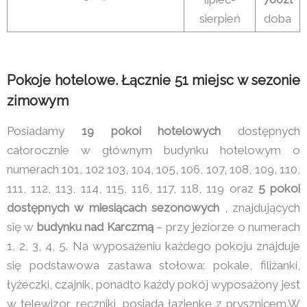
sierpień
doba
Pokoje hotelowe. Łącznie 51 miejsc w sezonie
zimowym
Posiadamy
19 pokoi hotelowych
dostępnych
całorocznie w głównym budynku hotelowym o
numerach 101, 102 103, 104, 105, 106, 107, 108, 109, 110,
111, 112, 113, 114, 115, 116, 117, 118, 119 oraz
5 pokoi
dostępnych w miesiącach sezonowych
, znajdujących
się w
budynku nad Karczmą
– przy jeziorze o numerach
1, 2, 3, 4, 5. Na wyposażeniu każdego pokoju znajduje
się podstawowa zastawa stołowa: pokale, filiżanki,
łyżeczki, czajnik, ponadto każdy pokój wyposażony jest
w telewizor, ręczniki, posiada łazienkę z prysznicem.W