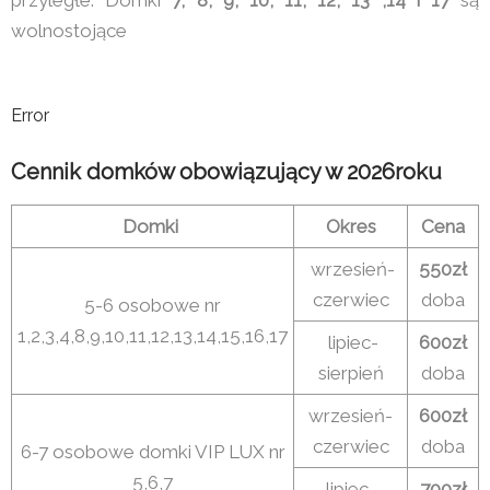
wolnostojące
Error
Cennik domków obowiązujący w 2026roku
Domki
Okres
Cena
wrzesień-
550zł
czerwiec
doba
5-6 osobowe nr
1,2,3,4,8,9,10,11,12,13,14,15,16,17
lipiec-
600zł
sierpień
doba
wrzesień-
600zł
czerwiec
doba
6-7 osobowe domki VIP LUX nr
5,6,7
lipiec-
700zł