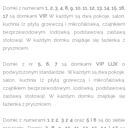
Domki z numerami
1, 2, 3, 4, 8, 9, 10, 11, 12, 13, 14, 15, 16,
17
są domkami
VIP.
W każdym są dwa pokoje, salon,
kuchnia (z płytą grzewczą i mikrofalówką, czajnikiem
bezprzewodowym, lodówką, podstawową zastawą
stołową). W każdym domku znajduje się łazienka z
prysznicem.
Domki z nr
5, 6, 7
są domkami
VIP LUX
o
podwyższonym standardzie . W każdym są dwa pokoje,
salon, kuchnia (z płytą grzewczą i mikrofalówką,
czajnikiem bezprzewodowym, lodówką, podstawową
zastawą stołową). W każdym domku znajduje się
łazienka z prysznicem.
Domki z numerami
1 z 2, 3 z 4
oraz
5 i 6
są do siebie
przyległe. Domki
7, 8, 9, 10, 11, 12, 13 ,14 i 17
są