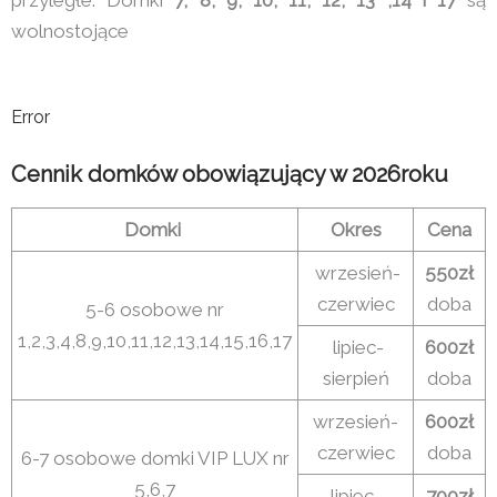
wolnostojące
Error
Cennik domków obowiązujący w 2026roku
Domki
Okres
Cena
wrzesień-
550zł
czerwiec
doba
5-6 osobowe nr
1,2,3,4,8,9,10,11,12,13,14,15,16,17
lipiec-
600zł
sierpień
doba
wrzesień-
600zł
czerwiec
doba
6-7 osobowe domki VIP LUX nr
5,6,7
lipiec-
700zł