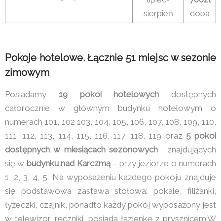
sierpień
doba
Pokoje hotelowe. Łącznie 51 miejsc w sezonie
zimowym
Posiadamy
19 pokoi hotelowych
dostępnych
całorocznie w głównym budynku hotelowym o
numerach 101, 102 103, 104, 105, 106, 107, 108, 109, 110,
111, 112, 113, 114, 115, 116, 117, 118, 119 oraz
5 pokoi
dostępnych w miesiącach sezonowych
, znajdujących
się w
budynku nad Karczmą
– przy jeziorze o numerach
1, 2, 3, 4, 5. Na wyposażeniu każdego pokoju znajduje
się podstawowa zastawa stołowa: pokale, filiżanki,
łyżeczki, czajnik, ponadto każdy pokój wyposażony jest
w telewizor, ręczniki, posiada łazienkę z prysznicem.W