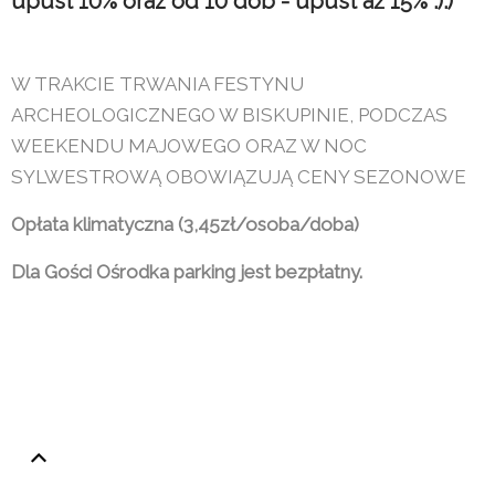
upust 10% oraz od 10 dób - upust aż 15% :):)
W TRAKCIE TRWANIA FESTYNU
ARCHEOLOGICZNEGO W BISKUPINIE, PODCZAS
WEEKENDU MAJOWEGO ORAZ W NOC
SYLWESTROWĄ OBOWIĄZUJĄ CENY SEZONOWE
Opłata klimatyczna (3,45zł/osoba/doba)
Dla Gości Ośrodka parking jest bezpłatny.