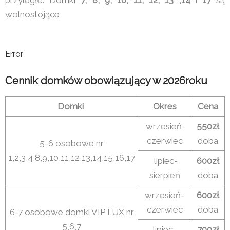
wolnostojące
Error
Cennik domków obowiązujący w 2026roku
Domki
Okres
Cena
wrzesień-
550zł
czerwiec
doba
5-6 osobowe nr
1,2,3,4,8,9,10,11,12,13,14,15,16,17
lipiec-
600zł
sierpień
doba
wrzesień-
600zł
czerwiec
doba
6-7 osobowe domki VIP LUX nr
5,6,7
lipiec-
700zł