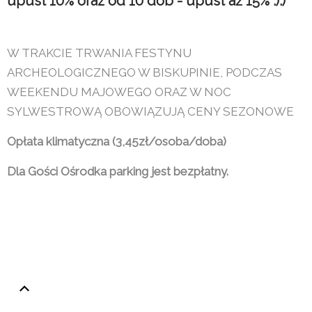
upust 10% oraz od 10 dób - upust aż 15% :):)
W TRAKCIE TRWANIA FESTYNU
ARCHEOLOGICZNEGO W BISKUPINIE, PODCZAS
WEEKENDU MAJOWEGO ORAZ W NOC
SYLWESTROWĄ OBOWIĄZUJĄ CENY SEZONOWE
Opłata klimatyczna (3,45zł/osoba/doba)
Dla Gości Ośrodka parking jest bezpłatny.