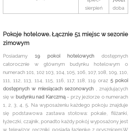
sierpień
doba
Pokoje hotelowe. Łącznie 51 miejsc w sezonie
zimowym
Posiadamy
19 pokoi hotelowych
dostępnych
całorocznie w głównym budynku hotelowym o
numerach 101, 102 103, 104, 105, 106, 107, 108, 109, 110,
111, 112, 113, 114, 115, 116, 117, 118, 119 oraz
5 pokoi
dostępnych w miesiącach sezonowych
, znajdujących
się w
budynku nad Karczmą
– przy jeziorze o numerach
1, 2, 3, 4, 5. Na wyposażeniu każdego pokoju znajduje
się podstawowa zastawa stołowa: pokale, filiżanki,
łyżeczki, czajnik, ponadto każdy pokój wyposażony jest
w telewizor, ręczniki, posiada łazienkę z prysznicem.W