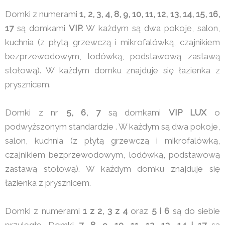
Domki z numerami
1, 2, 3, 4, 8, 9, 10, 11, 12, 13, 14, 15, 16,
17
są domkami
VIP.
W każdym są dwa pokoje, salon,
kuchnia (z płytą grzewczą i mikrofalówką, czajnikiem
bezprzewodowym, lodówką, podstawową zastawą
stołową). W każdym domku znajduje się łazienka z
prysznicem.
Domki z nr
5, 6, 7
są domkami
VIP LUX
o
podwyższonym standardzie . W każdym są dwa pokoje,
salon, kuchnia (z płytą grzewczą i mikrofalówką,
czajnikiem bezprzewodowym, lodówką, podstawową
zastawą stołową). W każdym domku znajduje się
łazienka z prysznicem.
Domki z numerami
1 z 2, 3 z 4
oraz
5 i 6
są do siebie
przyległe. Domki
7, 8, 9, 10, 11, 12, 13 ,14 i 17
są