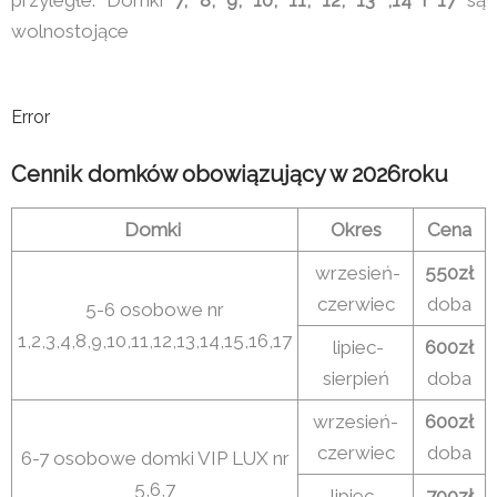
wolnostojące
Error
Cennik domków obowiązujący w 2026roku
Domki
Okres
Cena
wrzesień-
550zł
czerwiec
doba
5-6 osobowe nr
1,2,3,4,8,9,10,11,12,13,14,15,16,17
lipiec-
600zł
sierpień
doba
wrzesień-
600zł
czerwiec
doba
6-7 osobowe domki VIP LUX nr
5,6,7
lipiec-
700zł