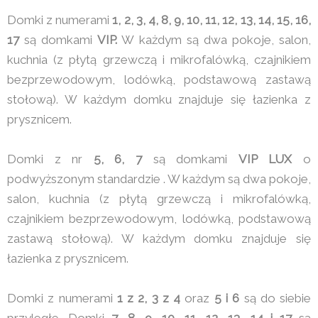
Domki z numerami
1, 2, 3, 4, 8, 9, 10, 11, 12, 13, 14, 15, 16,
17
są domkami
VIP.
W każdym są dwa pokoje, salon,
kuchnia (z płytą grzewczą i mikrofalówką, czajnikiem
bezprzewodowym, lodówką, podstawową zastawą
stołową). W każdym domku znajduje się łazienka z
prysznicem.
Domki z nr
5, 6, 7
są domkami
VIP LUX
o
podwyższonym standardzie . W każdym są dwa pokoje,
salon, kuchnia (z płytą grzewczą i mikrofalówką,
czajnikiem bezprzewodowym, lodówką, podstawową
zastawą stołową). W każdym domku znajduje się
łazienka z prysznicem.
Domki z numerami
1 z 2, 3 z 4
oraz
5 i 6
są do siebie
przyległe. Domki
7, 8, 9, 10, 11, 12, 13 ,14 i 17
są