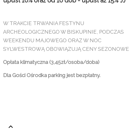
upust 10% oraz od 10 dób - upust aż 15% :):)
W TRAKCIE TRWANIA FESTYNU
ARCHEOLOGICZNEGO W BISKUPINIE, PODCZAS
WEEKENDU MAJOWEGO ORAZ W NOC
SYLWESTROWĄ OBOWIĄZUJĄ CENY SEZONOWE
Opłata klimatyczna (3,45zł/osoba/doba)
Dla Gości Ośrodka parking jest bezpłatny.