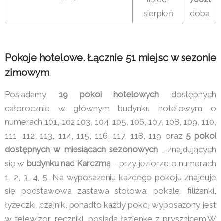
sierpień
doba
Pokoje hotelowe. Łącznie 51 miejsc w sezonie
zimowym
Posiadamy
19 pokoi hotelowych
dostępnych
całorocznie w głównym budynku hotelowym o
numerach 101, 102 103, 104, 105, 106, 107, 108, 109, 110,
111, 112, 113, 114, 115, 116, 117, 118, 119 oraz
5 pokoi
dostępnych w miesiącach sezonowych
, znajdujących
się w
budynku nad Karczmą
– przy jeziorze o numerach
1, 2, 3, 4, 5. Na wyposażeniu każdego pokoju znajduje
się podstawowa zastawa stołowa: pokale, filiżanki,
łyżeczki, czajnik, ponadto każdy pokój wyposażony jest
w telewizor, ręczniki, posiada łazienkę z prysznicem.W