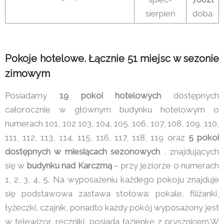
sierpień
doba
Pokoje hotelowe. Łącznie 51 miejsc w sezonie
zimowym
Posiadamy
19 pokoi hotelowych
dostępnych
całorocznie w głównym budynku hotelowym o
numerach 101, 102 103, 104, 105, 106, 107, 108, 109, 110,
111, 112, 113, 114, 115, 116, 117, 118, 119 oraz
5 pokoi
dostępnych w miesiącach sezonowych
, znajdujących
się w
budynku nad Karczmą
– przy jeziorze o numerach
1, 2, 3, 4, 5. Na wyposażeniu każdego pokoju znajduje
się podstawowa zastawa stołowa: pokale, filiżanki,
łyżeczki, czajnik, ponadto każdy pokój wyposażony jest
w telewizor, ręczniki, posiada łazienkę z prysznicem.W