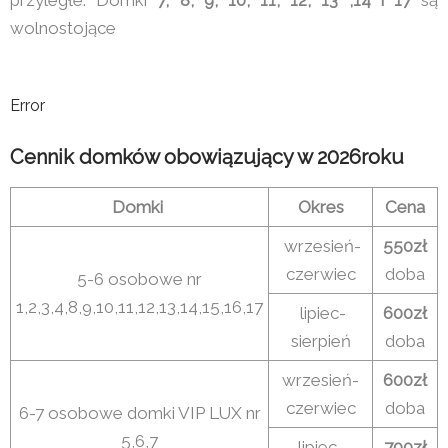
wolnostojące
Error
Cennik domków obowiązujący w 2026roku
Domki
Okres
Cena
wrzesień-
550zł
czerwiec
doba
5-6 osobowe nr
1,2,3,4,8,9,10,11,12,13,14,15,16,17
lipiec-
600zł
sierpień
doba
wrzesień-
600zł
czerwiec
doba
6-7 osobowe domki VIP LUX nr
5,6,7
lipiec-
700zł