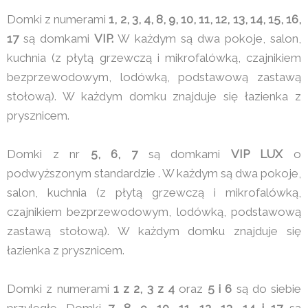
Domki z numerami
1, 2, 3, 4, 8, 9, 10, 11, 12, 13, 14, 15, 16,
17
są domkami
VIP.
W każdym są dwa pokoje, salon,
kuchnia (z płytą grzewczą i mikrofalówką, czajnikiem
bezprzewodowym, lodówką, podstawową zastawą
stołową). W każdym domku znajduje się łazienka z
prysznicem.
Domki z nr
5, 6, 7
są domkami
VIP LUX
o
podwyższonym standardzie . W każdym są dwa pokoje,
salon, kuchnia (z płytą grzewczą i mikrofalówką,
czajnikiem bezprzewodowym, lodówką, podstawową
zastawą stołową). W każdym domku znajduje się
łazienka z prysznicem.
Domki z numerami
1 z 2, 3 z 4
oraz
5 i 6
są do siebie
przyległe. Domki
7, 8, 9, 10, 11, 12, 13 ,14 i 17
są