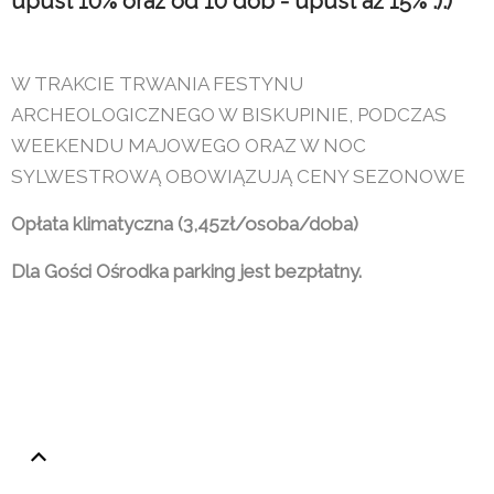
upust 10% oraz od 10 dób - upust aż 15% :):)
W TRAKCIE TRWANIA FESTYNU
ARCHEOLOGICZNEGO W BISKUPINIE, PODCZAS
WEEKENDU MAJOWEGO ORAZ W NOC
SYLWESTROWĄ OBOWIĄZUJĄ CENY SEZONOWE
Opłata klimatyczna (3,45zł/osoba/doba)
Dla Gości Ośrodka parking jest bezpłatny.