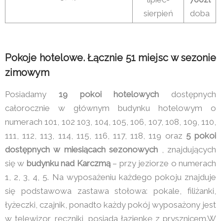
sierpień
doba
Pokoje hotelowe. Łącznie 51 miejsc w sezonie
zimowym
Posiadamy
19 pokoi hotelowych
dostępnych
całorocznie w głównym budynku hotelowym o
numerach 101, 102 103, 104, 105, 106, 107, 108, 109, 110,
111, 112, 113, 114, 115, 116, 117, 118, 119 oraz
5 pokoi
dostępnych w miesiącach sezonowych
, znajdujących
się w
budynku nad Karczmą
– przy jeziorze o numerach
1, 2, 3, 4, 5. Na wyposażeniu każdego pokoju znajduje
się podstawowa zastawa stołowa: pokale, filiżanki,
łyżeczki, czajnik, ponadto każdy pokój wyposażony jest
w telewizor, ręczniki, posiada łazienkę z prysznicem.W