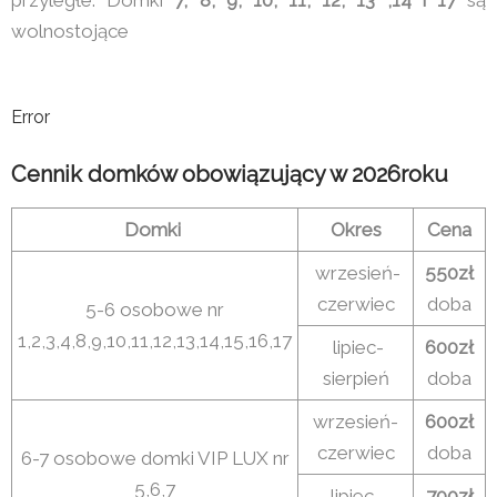
wolnostojące
Error
Cennik domków obowiązujący w 2026roku
Domki
Okres
Cena
wrzesień-
550zł
czerwiec
doba
5-6 osobowe nr
1,2,3,4,8,9,10,11,12,13,14,15,16,17
lipiec-
600zł
sierpień
doba
wrzesień-
600zł
czerwiec
doba
6-7 osobowe domki VIP LUX nr
5,6,7
lipiec-
700zł