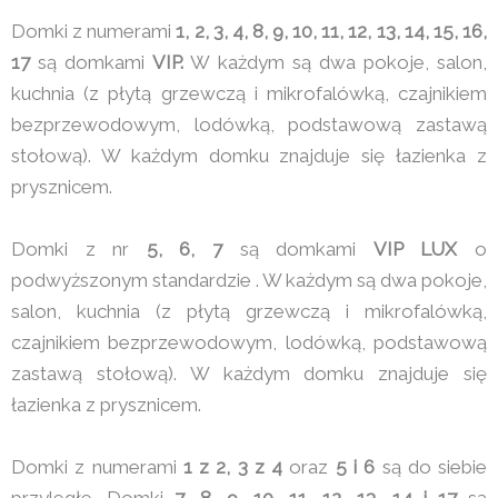
Domki z numerami
1, 2, 3, 4, 8, 9, 10, 11, 12, 13, 14, 15, 16,
17
są domkami
VIP.
W każdym są dwa pokoje, salon,
kuchnia (z płytą grzewczą i mikrofalówką, czajnikiem
bezprzewodowym, lodówką, podstawową zastawą
stołową). W każdym domku znajduje się łazienka z
prysznicem.
Domki z nr
5, 6, 7
są domkami
VIP LUX
o
podwyższonym standardzie . W każdym są dwa pokoje,
salon, kuchnia (z płytą grzewczą i mikrofalówką,
czajnikiem bezprzewodowym, lodówką, podstawową
zastawą stołową). W każdym domku znajduje się
łazienka z prysznicem.
Domki z numerami
1 z 2, 3 z 4
oraz
5 i 6
są do siebie
przyległe. Domki
7, 8, 9, 10, 11, 12, 13 ,14 i 17
są