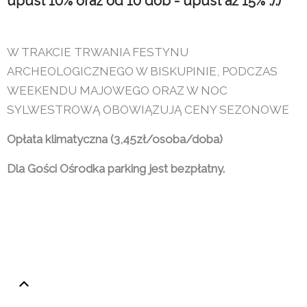
upust 10% oraz od 10 dób - upust aż 15% :):)
W TRAKCIE TRWANIA FESTYNU
ARCHEOLOGICZNEGO W BISKUPINIE, PODCZAS
WEEKENDU MAJOWEGO ORAZ W NOC
SYLWESTROWĄ OBOWIĄZUJĄ CENY SEZONOWE
Opłata klimatyczna (3,45zł/osoba/doba)
Dla Gości Ośrodka parking jest bezpłatny.