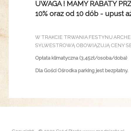
UWAGA ! MAMY RABATY PRZY 
10% oraz od 10 dób - upust aż 
W TRAKCIE TRWANIA FESTYNU ARCH
SYLWESTROWĄ OBOWIĄZUJĄ CENY 
Opłata klimatyczna (3,45zł/osoba/doba)
Dla Gości Ośrodka parking jest bezpłatny.