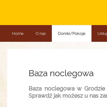
Home
O nas
Domki/Pokoje
Usług
Baza noclegowa
Baza noclegowa w Grodzie P
Sprawdź jak możesz u nas zam