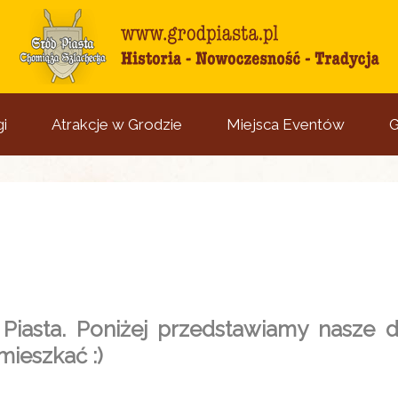
i
Atrakcje w Grodzie
Miejsca Eventów
G
iasta. Poniżej przedstawiamy nasze 
ieszkać :)