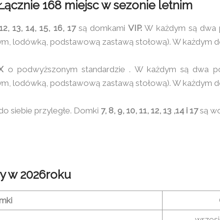
ącznie 168 miejsc w sezonie letnim
 12, 13, 14, 15, 16, 17
są domkami
VIP.
W każdym są dwa po
m, lodówką, podstawową zastawą stołową). W każdym domk
X
o podwyższonym standardzie . W każdym są dwa poko
m, lodówką, podstawową zastawą stołową). W każdym domk
do siebie przyległe. Domki
7, 8, 9, 10, 11, 12, 13 ,14 i 17
są wo
y w 2026roku
mki
wrzesi