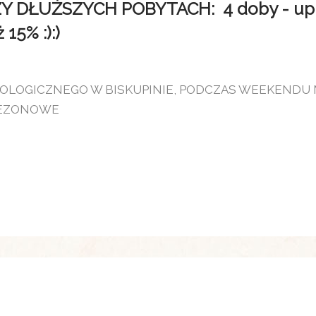
DŁUŻSZYCH POBYTACH: 4 doby - upust
15% :):)
EOLOGICZNEGO W BISKUPINIE, PODCZAS WEEKENDU
SEZONOWE