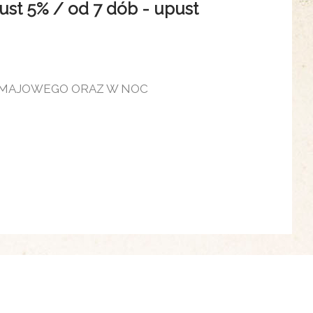
 5% / od 7 dób - upust
 MAJOWEGO ORAZ W NOC