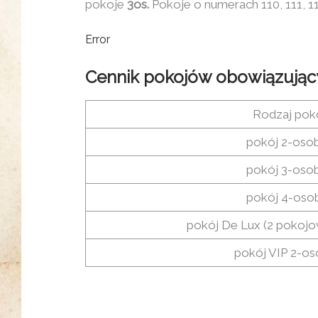
pokoje
3os.
Pokoje o numerach 110, 111, 1
Error
Cennik pokojów obowiązując
Rodzaj pok
pokój 2-oso
pokój 3-oso
pokój 4-os
pokój De Lux (2 pokoj
pokój VIP 2-o