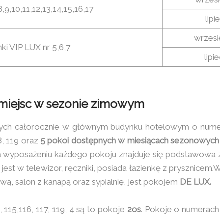
,9,10,11,12,13,14,15,16,17
lipi
wrzesi
i VIP LUX nr 5,6,7
lipi
 miejsc w sezonie zimowym
ch całorocznie w głównym budynku hotelowym o numerach
18, 119 oraz
5 pokoi dostępnych w miesiącach sezonowych
 Na wyposażeniu każdego pokoju znajduje się podstawowa zas
est w telewizor, ręczniki, posiada łazienkę z prysznicem.W
wą, salon z kanapą oraz sypialnię, jest pokojem
DE LUX.
 115,116, 117, 119, 4 są to pokoje
2os
. Pokoje o numerach 1