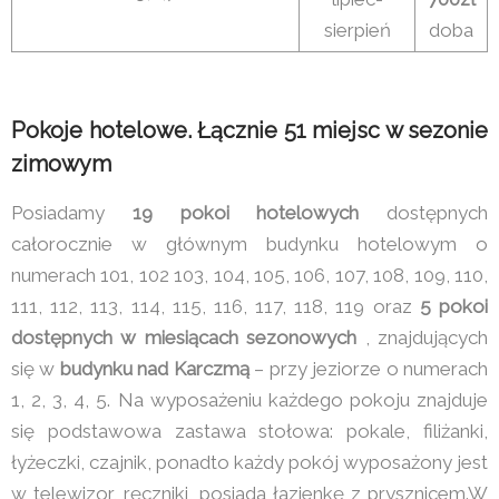
sierpień
doba
Pokoje hotelowe. Łącznie 51 miejsc w sezonie
zimowym
Posiadamy
19 pokoi hotelowych
dostępnych
całorocznie w głównym budynku hotelowym o
numerach 101, 102 103, 104, 105, 106, 107, 108, 109, 110,
111, 112, 113, 114, 115, 116, 117, 118, 119 oraz
5 pokoi
dostępnych w miesiącach sezonowych
, znajdujących
się w
budynku nad Karczmą
– przy jeziorze o numerach
1, 2, 3, 4, 5. Na wyposażeniu każdego pokoju znajduje
się podstawowa zastawa stołowa: pokale, filiżanki,
łyżeczki, czajnik, ponadto każdy pokój wyposażony jest
w telewizor, ręczniki, posiada łazienkę z prysznicem.W