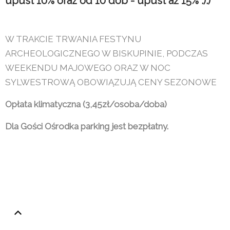
upust 10% oraz od 10 dób - upust aż 15% :):)
W TRAKCIE TRWANIA FESTYNU
ARCHEOLOGICZNEGO W BISKUPINIE, PODCZAS
WEEKENDU MAJOWEGO ORAZ W NOC
SYLWESTROWĄ OBOWIĄZUJĄ CENY SEZONOWE
Opłata klimatyczna (3,45zł/osoba/doba)
Dla Gości Ośrodka parking jest bezpłatny.