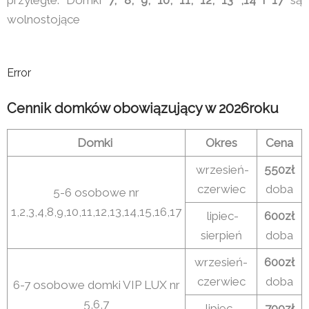
wolnostojące
Error
Cennik domków obowiązujący w 2026roku
Domki
Okres
Cena
wrzesień-
550zł
czerwiec
doba
5-6 osobowe nr
1,2,3,4,8,9,10,11,12,13,14,15,16,17
lipiec-
600zł
sierpień
doba
wrzesień-
600zł
czerwiec
doba
6-7 osobowe domki VIP LUX nr
5,6,7
lipiec-
700zł