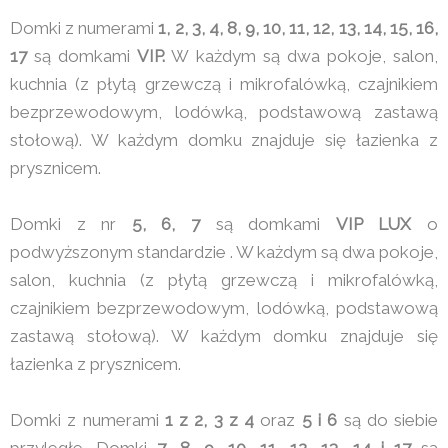
Domki z numerami
1, 2, 3, 4, 8, 9, 10, 11, 12, 13, 14, 15, 16,
17
są domkami
VIP.
W każdym są dwa pokoje, salon,
kuchnia (z płytą grzewczą i mikrofalówką, czajnikiem
bezprzewodowym, lodówką, podstawową zastawą
stołową). W każdym domku znajduje się łazienka z
prysznicem.
Domki z nr
5, 6, 7
są domkami
VIP LUX
o
podwyższonym standardzie . W każdym są dwa pokoje,
salon, kuchnia (z płytą grzewczą i mikrofalówką,
czajnikiem bezprzewodowym, lodówką, podstawową
zastawą stołową). W każdym domku znajduje się
łazienka z prysznicem.
Domki z numerami
1 z 2, 3 z 4
oraz
5 i 6
są do siebie
przyległe. Domki
7, 8, 9, 10, 11, 12, 13 ,14 i 17
są