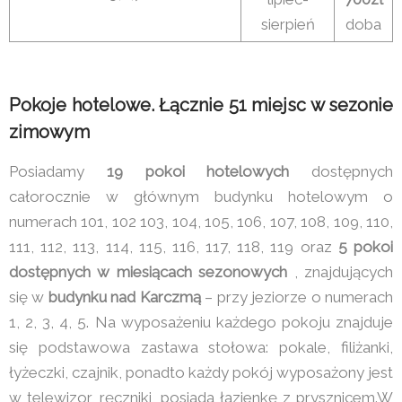
sierpień
doba
Pokoje hotelowe. Łącznie 51 miejsc w sezonie
zimowym
Posiadamy
19 pokoi hotelowych
dostępnych
całorocznie w głównym budynku hotelowym o
numerach 101, 102 103, 104, 105, 106, 107, 108, 109, 110,
111, 112, 113, 114, 115, 116, 117, 118, 119 oraz
5 pokoi
dostępnych w miesiącach sezonowych
, znajdujących
się w
budynku nad Karczmą
– przy jeziorze o numerach
1, 2, 3, 4, 5. Na wyposażeniu każdego pokoju znajduje
się podstawowa zastawa stołowa: pokale, filiżanki,
łyżeczki, czajnik, ponadto każdy pokój wyposażony jest
w telewizor, ręczniki, posiada łazienkę z prysznicem.W