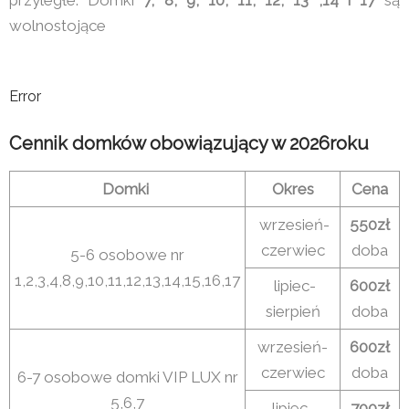
wolnostojące
Error
Cennik domków obowiązujący w 2026roku
Domki
Okres
Cena
wrzesień-
550zł
czerwiec
doba
5-6 osobowe nr
1,2,3,4,8,9,10,11,12,13,14,15,16,17
lipiec-
600zł
sierpień
doba
wrzesień-
600zł
czerwiec
doba
6-7 osobowe domki VIP LUX nr
5,6,7
lipiec-
700zł