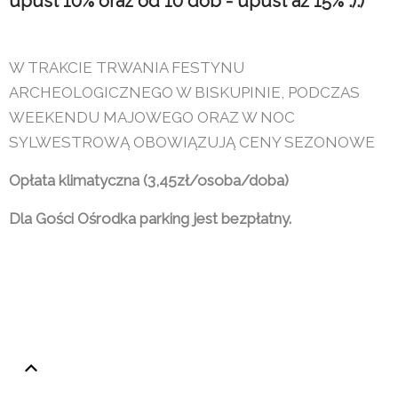
upust 10% oraz od 10 dób - upust aż 15% :):)
W TRAKCIE TRWANIA FESTYNU
ARCHEOLOGICZNEGO W BISKUPINIE, PODCZAS
WEEKENDU MAJOWEGO ORAZ W NOC
SYLWESTROWĄ OBOWIĄZUJĄ CENY SEZONOWE
Opłata klimatyczna (3,45zł/osoba/doba)
Dla Gości Ośrodka parking jest bezpłatny.