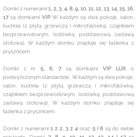
Domki z numerami
1, 2, 3, 4, 8, 9, 10, 11, 12, 13, 14, 15, 16,
17
są domkami
VIP.
W każdym są dwa pokoje, salon,
kuchnia (z płytą grzewczą i mikrofalówką, czajnikiem
bezprzewodowym, lodówką, podstawową zastawą
stołową). W każdym domku znajduje się łazienka z
prysznicem.
Domki z nr
5, 6, 7
są domkami
VIP LUX
o
podwyższonym standardzie . W każdym są dwa pokoje,
salon, kuchnia (z płytą grzewczą i mikrofalówką,
czajnikiem bezprzewodowym, lodówką, podstawową
zastawą stołową). W każdym domku znajduje się
łazienka z prysznicem.
Domki z numerami
1 z 2, 3 z 4
oraz
5 i 6
są do siebie
przyległe. Domki
7, 8, 9, 10, 11, 12, 13 ,14 i 17
są