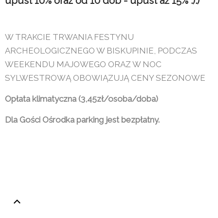
upust 10% oraz od 10 dób - upust aż 15% :):)
W TRAKCIE TRWANIA FESTYNU
ARCHEOLOGICZNEGO W BISKUPINIE, PODCZAS
WEEKENDU MAJOWEGO ORAZ W NOC
SYLWESTROWĄ OBOWIĄZUJĄ CENY SEZONOWE
Opłata klimatyczna (3,45zł/osoba/doba)
Dla Gości Ośrodka parking jest bezpłatny.