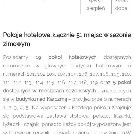
sierpień
doba
Pokoje hotelowe. Łącznie 51 miejsc w sezonie
zimowym
Posiadamy
19 pokoi hotelowych
dostępnych
całorocznie w głównym budynku hotelowym o
numerach 101, 102 103, 104, 105, 106, 107, 108, 109, 110,
111, 112, 113, 114, 115, 116, 117, 118, 119 oraz
5 pokoi
dostępnych w miesiącach sezonowych
, znajdujących
się w
budynku nad Karczmą
– przy jeziorze o numerach
1, 2, 3, 4, 5. Na wyposażeniu każdego pokoju znajduje
się podstawowa zastawa stołowa: pokale, filiżanki,
łyżeczki, czajnik, ponadto każdy pokój wyposażony jest
w telewizor, ręczniki, posiada łazienkę z prysznicem.W