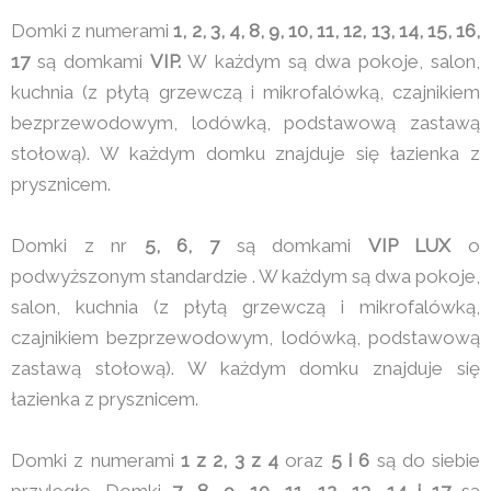
Domki z numerami
1, 2, 3, 4, 8, 9, 10, 11, 12, 13, 14, 15, 16,
17
są domkami
VIP.
W każdym są dwa pokoje, salon,
kuchnia (z płytą grzewczą i mikrofalówką, czajnikiem
bezprzewodowym, lodówką, podstawową zastawą
stołową). W każdym domku znajduje się łazienka z
prysznicem.
Domki z nr
5, 6, 7
są domkami
VIP LUX
o
podwyższonym standardzie . W każdym są dwa pokoje,
salon, kuchnia (z płytą grzewczą i mikrofalówką,
czajnikiem bezprzewodowym, lodówką, podstawową
zastawą stołową). W każdym domku znajduje się
łazienka z prysznicem.
Domki z numerami
1 z 2, 3 z 4
oraz
5 i 6
są do siebie
przyległe. Domki
7, 8, 9, 10, 11, 12, 13 ,14 i 17
są