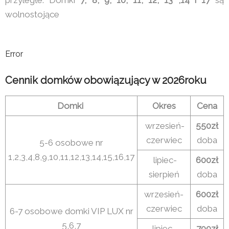
wolnostojące
Error
Cennik domków obowiązujący w 2026roku
Domki
Okres
Cena
wrzesień-
550zł
czerwiec
doba
5-6 osobowe nr
1,2,3,4,8,9,10,11,12,13,14,15,16,17
lipiec-
600zł
sierpień
doba
wrzesień-
600zł
czerwiec
doba
6-7 osobowe domki VIP LUX nr
5,6,7
lipiec-
700zł