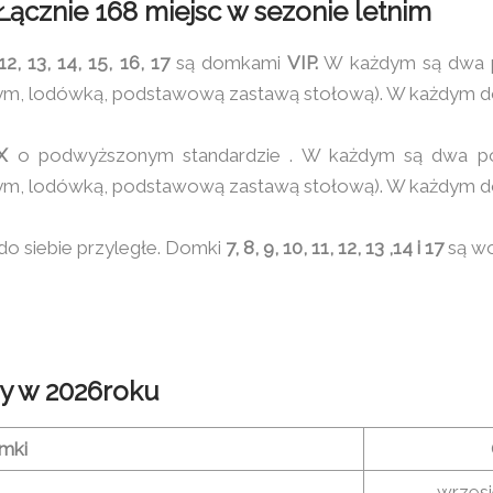
ącznie 168 miejsc w sezonie letnim
 12, 13, 14, 15, 16, 17
są domkami
VIP.
W każdym są dwa po
m, lodówką, podstawową zastawą stołową). W każdym domk
X
o podwyższonym standardzie . W każdym są dwa poko
m, lodówką, podstawową zastawą stołową). W każdym domk
do siebie przyległe. Domki
7, 8, 9, 10, 11, 12, 13 ,14 i 17
są wo
y w 2026roku
mki
wrzesi