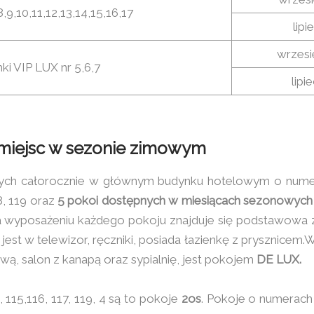
,9,10,11,12,13,14,15,16,17
lipi
wrzesi
i VIP LUX nr 5,6,7
lipi
 miejsc w sezonie zimowym
ch całorocznie w głównym budynku hotelowym o numerach
18, 119 oraz
5 pokoi dostępnych w miesiącach sezonowych
 Na wyposażeniu każdego pokoju znajduje się podstawowa zas
est w telewizor, ręczniki, posiada łazienkę z prysznicem.W
wą, salon z kanapą oraz sypialnię, jest pokojem
DE LUX.
 115,116, 117, 119, 4 są to pokoje
2os
. Pokoje o numerach 1