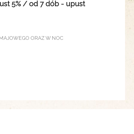
 5% / od 7 dób - upust
 MAJOWEGO ORAZ W NOC