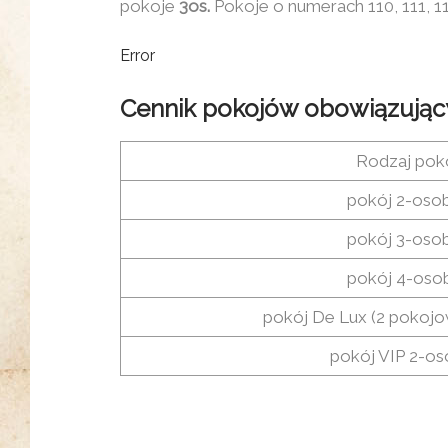
pokoje
3os.
Pokoje o numerach 110, 111, 1
Error
Cennik pokojów obowiązując
Rodzaj pok
pokój 2-oso
pokój 3-oso
pokój 4-os
pokój De Lux (2 pokoj
pokój VIP 2-o