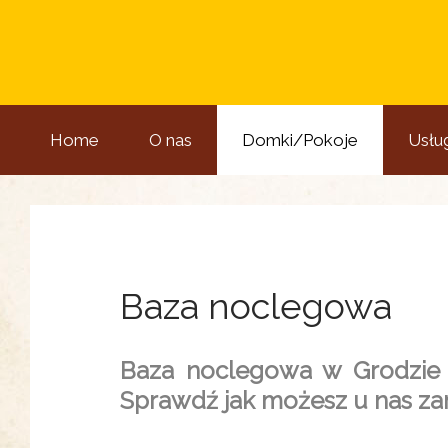
Home
O nas
Domki/Pokoje
Usług
Baza noclegowa
Baza noclegowa w Grodzie P
Sprawdź jak możesz u nas zam