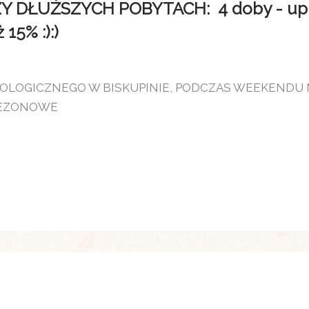
DŁUŻSZYCH POBYTACH: 4 doby - upust
15% :):)
EOLOGICZNEGO W BISKUPINIE, PODCZAS WEEKENDU
SEZONOWE