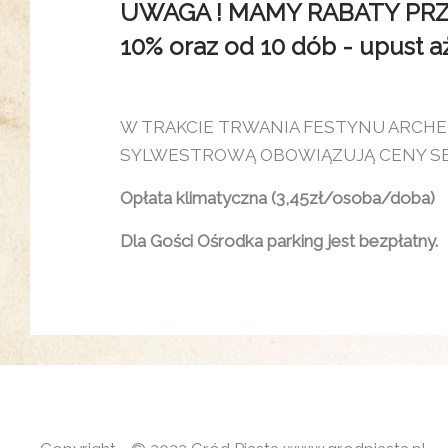
UWAGA ! MAMY RABATY PRZY 
10% oraz od 10 dób - upust aż 
W TRAKCIE TRWANIA FESTYNU ARCH
SYLWESTROWĄ OBOWIĄZUJĄ CENY 
Opłata klimatyczna (3,45zł/osoba/doba)
Dla Gości Ośrodka parking jest bezpłatny.