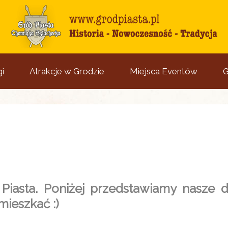
i
Atrakcje w Grodzie
Miejsca Eventów
G
iasta. Poniżej przedstawiamy nasze 
ieszkać :)