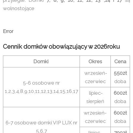
wolnostojące
Error
Cennik domków obowiązujący w 2026roku
Domki
Okres
Cena
wrzesień-
550zł
czerwiec
doba
5-6 osobowe nr
1,2,3,4,8,9,10,11,12,13,14,15,16,17
lipiec-
600zł
sierpień
doba
wrzesień-
600zł
czerwiec
doba
6-7 osobowe domki VIP LUX nr
5,6,7
lipiec-
700zł