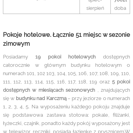
sierpień
doba
Pokoje hotelowe. Łącznie 51 miejsc w sezonie
zimowym
Posiadamy
19 pokoi hotelowych
dostępnych
całorocznie w głównym budynku hotelowym o
numerach 101, 102 103, 104, 105, 106, 107, 108, 109, 110,
111, 112, 113, 114, 115, 116, 117, 118, 119 oraz
5 pokoi
dostępnych w miesiącach sezonowych
, znajdujących
się w
budynku nad Karczmą
– przy jeziorze o numerach
1, 2, 3, 4, 5. Na wyposażeniu każdego pokoju znajduje
się podstawowa zastawa stołowa: pokale, filiżanki,
łyżeczki, czajnik, ponadto każdy pokój wyposażony jest
w telewizor, ręczniki, posiada łazienkę z prysznicem.W