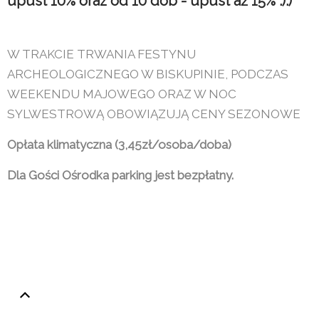
upust 10% oraz od 10 dób - upust aż 15% :):)
W TRAKCIE TRWANIA FESTYNU
ARCHEOLOGICZNEGO W BISKUPINIE, PODCZAS
WEEKENDU MAJOWEGO ORAZ W NOC
SYLWESTROWĄ OBOWIĄZUJĄ CENY SEZONOWE
Opłata klimatyczna (3,45zł/osoba/doba)
Dla Gości Ośrodka parking jest bezpłatny.