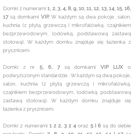
Domki z numerami
1, 2, 3, 4, 8, 9, 10, 11, 12, 13, 14, 15, 16,
17
są domkami
VIP.
W każdym są dwa pokoje, salon,
kuchnia (z płytą grzewczą i mikrofalówką, czajnikiem
bezprzewodowym, lodówką, podstawową zastawą
stołową). W każdym domku znajduje się łazienka z
prysznicem.
Domki z nr
5, 6, 7
są domkami
VIP LUX
o
podwyższonym standardzie . W każdym są dwa pokoje,
salon, kuchnia (z płytą grzewczą i mikrofalówką,
czajnikiem bezprzewodowym, lodówką, podstawową
zastawą stołową). W każdym domku znajduje się
łazienka z prysznicem.
Domki z numerami
1 z 2, 3 z 4
oraz
5 i 6
są do siebie
przyległe. Domki
7, 8, 9, 10, 11, 12, 13 ,14 i 17
są