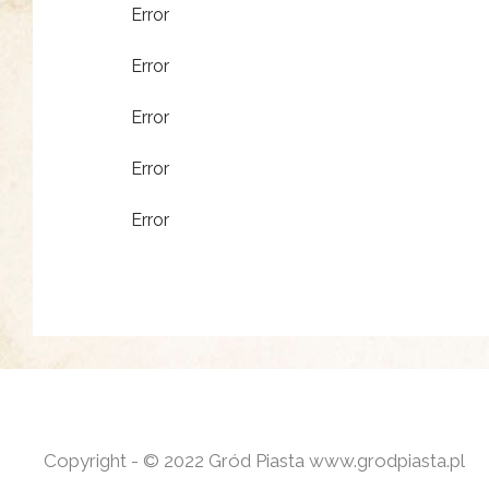
Error
Error
Error
Error
Error
Copyright - © 2022 Gród Piasta www.grodpiasta.pl