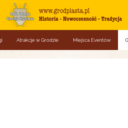
i
Atrakcje w Grodzie
Miejsca Eventów
G