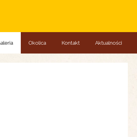
aleria
Okolica
Kontakt
Aktualności