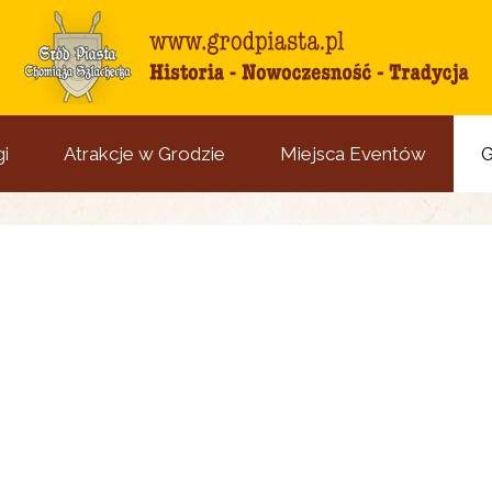
i
Atrakcje w Grodzie
Miejsca Eventów
G